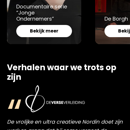
Documentaire serie
“Jonge
Ondernemers”
De Borgh
Bekijk meer
Beki
Verhalen waar we trots op
zijn
“
De vrolijke en ultra creatieve Nordin doet zijn