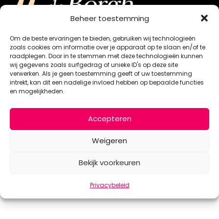
“
Beheer toestemming
We hebben een promotiefilm laten maken
Om de beste ervaringen te bieden, gebruiken wij technologieën
zoals cookies om informatie over je apparaat op te slaan en/of te
voor ons bedrijf. Professioneel gemaakt,
raadplegen. Door in te stemmen met deze technologieën kunnen
afspraken nagekomen en voor een eerlijke
wij gegevens zoals surfgedrag of unieke ID's op deze site
verwerken. Als je geen toestemming geeft of uw toestemming
prijs. Prima dus!
intrekt, kan dit een nadelige invloed hebben op bepaalde functies
“
en mogelijkheden.
kees quispel
Eigenaar hotel de Borgh
Accepteren
Weigeren
Bekijk voorkeuren
Privacybeleid