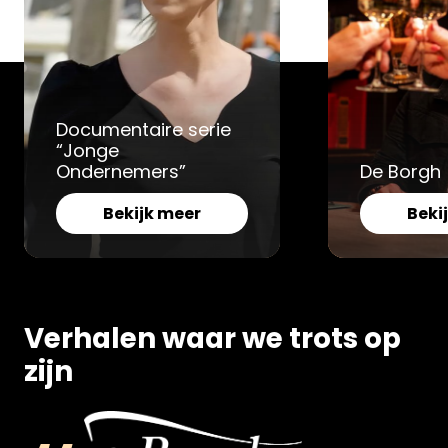
Documentaire serie
“Jonge
Ondernemers”
De Borgh
Bekijk meer
Beki
Verhalen waar we trots op
zijn